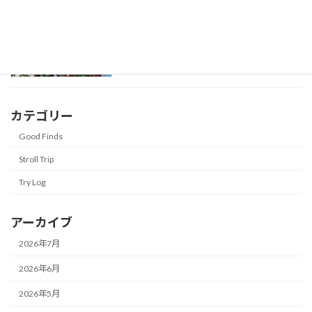
【安曇野 蕎麦＆りんご】蕎麦処「伝道」
Stroll Trip
から 新鮮なりんごと野菜が直売「道の駅
ほりがねの里」へ
2025年11月9日
カテゴリー
Good Finds
Stroll Trip
Try Log
アーカイブ
2026年7月
2026年6月
2026年5月