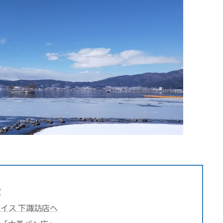
ば
イス 下諏訪店へ