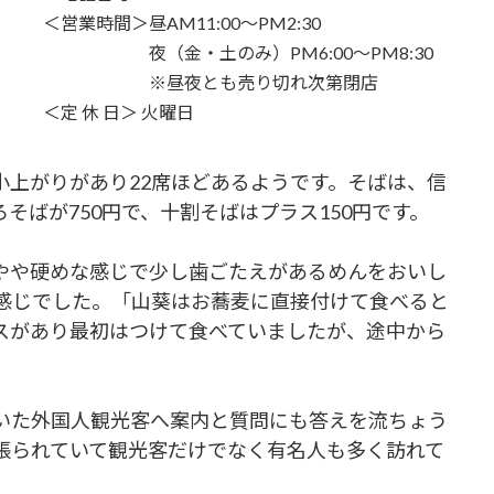
＜営業時間＞昼AM11:00〜PM2:30
夜（金・土のみ）PM6:00〜PM8:30
※昼夜とも売り切れ次第閉店
＜定 休 日＞ 火曜日
小上がりがあり22席ほどあるようです。そばは、信
そばが750円で、十割そばはプラス150円です。
やや硬めな感じで少し歯ごたえがあるめんをおいし
感じでした。「山葵はお蕎麦に直接付けて食べると
スがあり最初はつけて食べていましたが、途中から
。
いた外国人観光客へ案内と質問にも答えを流ちょう
張られていて観光客だけでなく有名人も多く訪れて