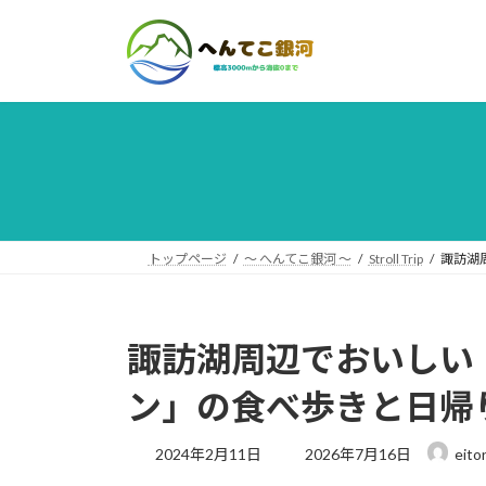
コ
ナ
ン
ビ
テ
ゲ
ン
ー
ツ
シ
へ
ョ
ス
ン
キ
に
ッ
移
プ
動
トップページ
〜 へんてこ銀河 〜
Stroll Trip
諏訪湖
諏訪湖周辺でおいしい
ン」の食べ歩きと日帰
最
2024年2月11日
2026年7月16日
eito
終