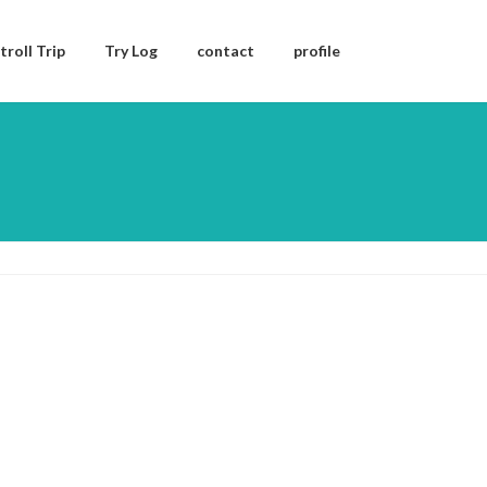
troll Trip
Try Log
contact
profile