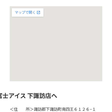
富士アイス 下諏訪店へ
＜住 所＞諏訪郡下諏訪町南四王６１２６−１