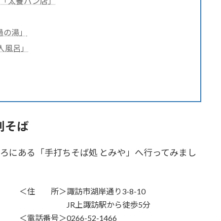
屋「太養パン店」
過の湯」
人風呂」
割そば
ろにある「手打ちそば処 とみや」へ行ってみまし
＜住 所＞諏訪市湖岸通り3-8-10
JR上諏訪駅から徒歩5分
＜電話番号＞0266-52-1466