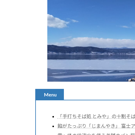
Menu
「手打ちそば処 とみや」の十割そ
餡がたっぷり「じまんやき」 富士ア