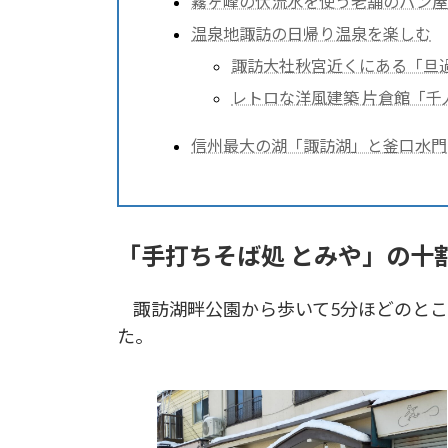
霧ヶ峰の伏流水を使う老舗のパン
温泉地諏訪の日帰り温泉を楽しむ
諏訪大社秋宮近くにある「旦
レトロな洋風建築 片倉館「千
信州最大の湖「諏訪湖」と釜口水門
「手打ちそば処 とみや」の十
諏訪湖畔公園から歩いて5分ほどのとこ
た。