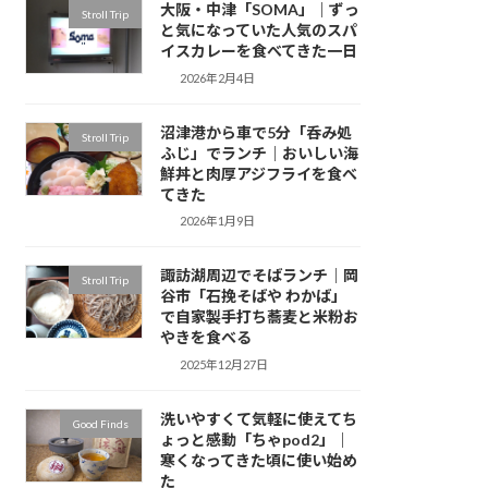
大阪・中津「SOMA」｜ずっ
Stroll Trip
と気になっていた人気のスパ
イスカレーを食べてきた一日
2026年2月4日
沼津港から車で5分「呑み処
Stroll Trip
ふじ」でランチ｜おいしい海
鮮丼と肉厚アジフライを食べ
てきた
2026年1月9日
諏訪湖周辺でそばランチ｜岡
Stroll Trip
谷市「石挽そばや わかば」
で自家製手打ち蕎麦と米粉お
やきを食べる
2025年12月27日
洗いやすくて気軽に使えてち
Good Finds
ょっと感動「ちゃpod2」｜
寒くなってきた頃に使い始め
た