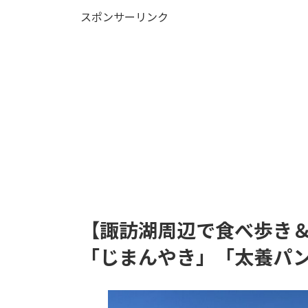
更
スポンサーリンク
新
日
時
:
【諏訪湖周辺で食べ歩き＆
「じまんやき」「太養パ