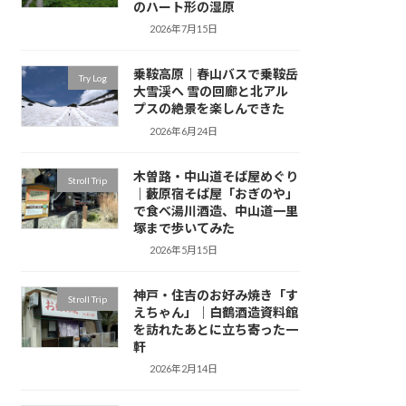
のハート形の湿原
2026年7月15日
乗鞍高原｜春山バスで乗鞍岳
Try Log
大雪渓へ 雪の回廊と北アル
プスの絶景を楽しんできた
2026年6月24日
木曽路・中山道そば屋めぐり
Stroll Trip
｜藪原宿そば屋「おぎのや」
で食べ湯川酒造、中山道一里
塚まで歩いてみた
2026年5月15日
神戸・住吉のお好み焼き「す
Stroll Trip
えちゃん」｜白鶴酒造資料館
を訪れたあとに立ち寄った一
軒
2026年2月14日